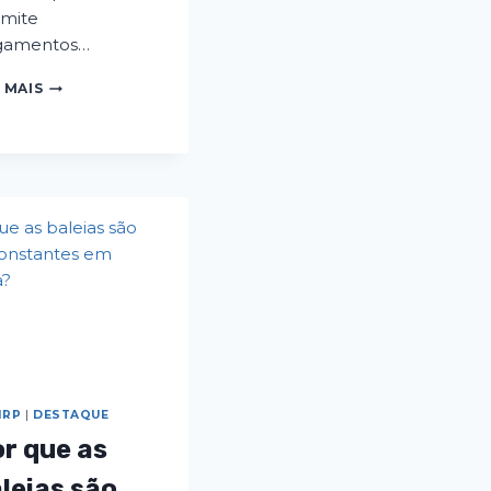
mite
gamentos…
 MAIS
IRP
|
DESTAQUE
r que as
leias são