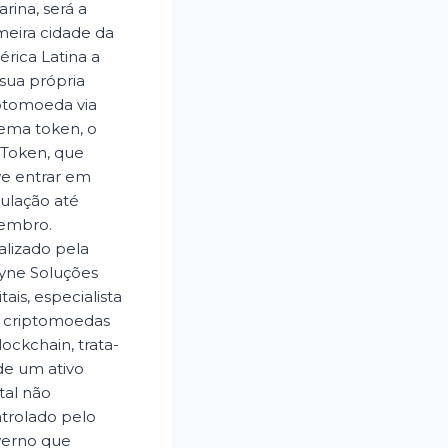
arina, será a
meira cidade da
rica Latina a
 sua própria
ptomoeda via
tema token, o
Token, que
e entrar em
culação até
embro.
alizado pela
yne Soluções
itais, especialista
 criptomoedas
lockchain, trata-
de um ativo
ital não
trolado pelo
verno que