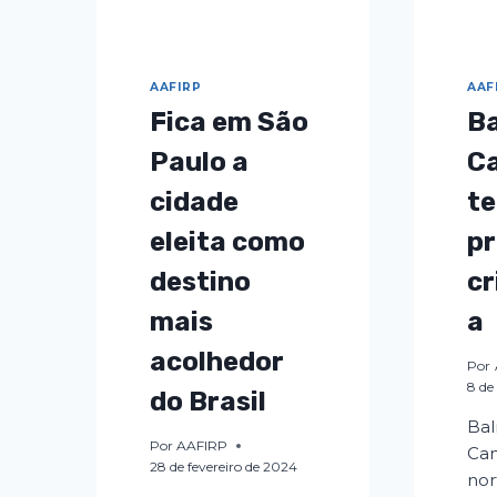
AAFIRP
AAF
Fica em São
Ba
Paulo a
C
cidade
te
eleita como
pr
destino
c
mais
a
acolhedor
Por
8 de
do Brasil
Bal
Por
AAFIRP
Cam
28 de fevereiro de 2024
nor