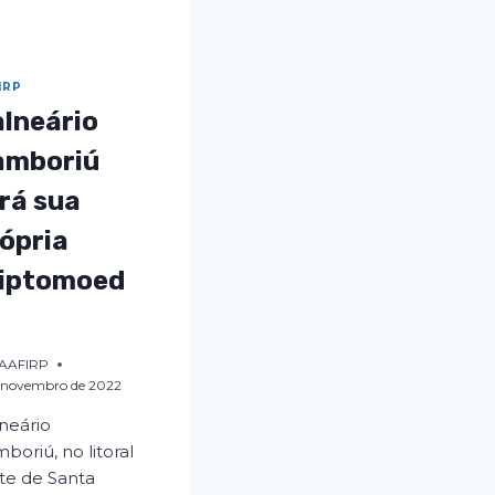
IRP
lneário
amboriú
rá sua
ópria
riptomoed
AAFIRP
 novembro de 2022
neário
boriú, no litoral
te de Santa