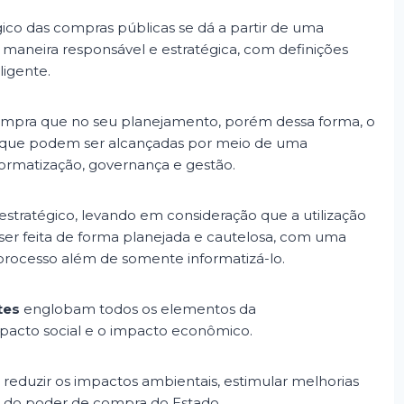
gico das compras públicas se dá a partir de uma
maneira responsável e estratégica, com definições
ligente.
ompra que no seu planejamento, porém dessa forma, o
s que podem ser alcançadas por meio de uma
formatização, governança e gestão.
estratégico, levando em consideração que a utilização
ser feita de forma planejada e cautelosa, com uma
o processo além de somente informatizá-lo.
tes
englobam todos os elementos da
mpacto social e o impacto econômico.
reduzir os impactos ambientais, estimular melhorias
avés do poder de compra do Estado.