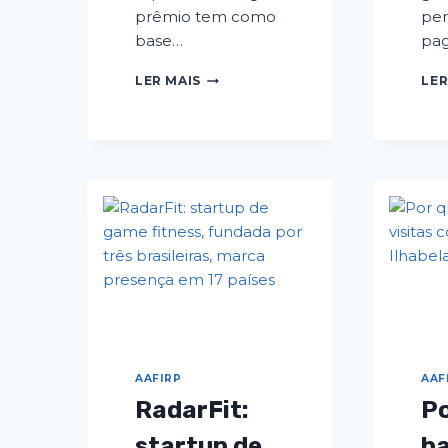
prêmio tem como
per
base…
pa
LER MAIS
LER
AAFIRP
AAF
RadarFit:
Po
startup de
ba