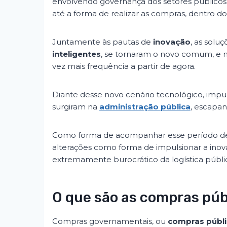
envolvendo governança dos setores públicos
até a forma de realizar as compras, dentro dos
Juntamente às pautas de
inovação
, as solu
inteligentes
, se tornaram o novo comum, e n
vez mais frequência a partir de agora.
Diante desse novo cenário tecnológico, impu
surgiram na
administração pública
, escapa
Como forma de acompanhar esse período de t
alterações como forma de impulsionar a inov
extremamente burocrático da logística públic
O que são as compras púb
Compras governamentais, ou
compras públi