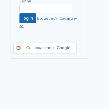
Senha
Esqueceu?
Cadastre-
se
Continuar com o
Google