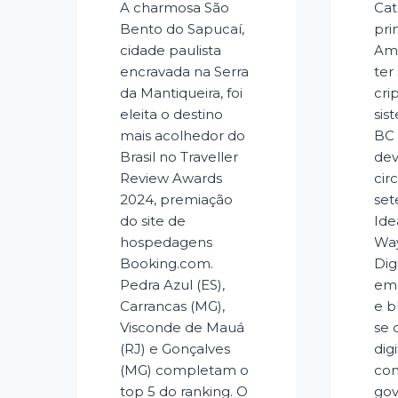
A charmosa São
Cat
Bento do Sapucaí,
pri
cidade paulista
Amé
encravada na Serra
ter
da Mantiqueira, foi
cri
eleita o destino
sis
mais acolhedor do
BC 
Brasil no Traveller
dev
Review Awards
cir
2024, premiação
set
do site de
Ide
hospedagens
Wa
Booking.com.
Dig
Pedra Azul (ES),
em
Carrancas (MG),
e b
Visconde de Mauá
se 
(RJ) e Gonçalves
dig
(MG) completam o
con
top 5 do ranking. O
go