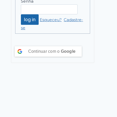
Senha
Esqueceu?
Cadastre-
se
Continuar com o
Google