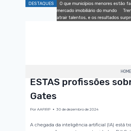
Pular
DESTAQUES
O que municípios menores estão fa
para
mercado imobiliário do mundo
Tre
o
atrair talentos, e os resultados sur
Conteúdo
HOM
AAFIRP
|
DESTAQUE
ESTAS profissões sobre
Gates
Por
AAFIRP
30 de dezembro de 2024
A chegada da inteligência artificial (IA) est