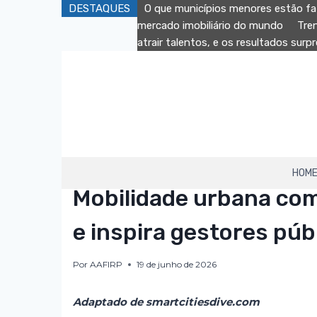
DESTAQUES
O que municípios menores estão fa
mercado imobiliário do mundo
Tre
atrair talentos, e os resultados sur
HOM
AAFIRP
|
DESTAQUE
Mobilidade urbana com
e inspira gestores púb
Por
AAFIRP
19 de junho de 2026
Adaptado de smartcitiesdive.com