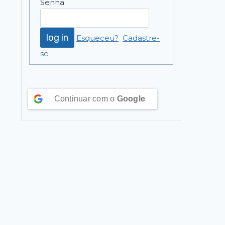
Senha
Esqueceu?
Cadastre-
se
Continuar com o
Google