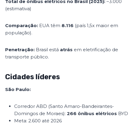
Total de ônibus elétricos no Brasil (2025):
~3.000
(estimativa)
Comparação:
EUA têm
8.116
(país 1,5x maior em
população).
Penetração:
Brasil está
atrás
em eletrificação de
transporte público.
Cidades líderes
São Paulo:
Corredor ABD (Santo Amaro-Bandeirantes-
Domingos de Moraes):
266 ônibus elétricos
BYD
Meta: 2.600 até 2026