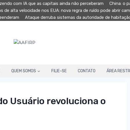
zendo com IA que as capitais ainda não perceberam
China: o p
ns de alta velocidade nos EUA: nova regra de ruído pode abrir ca
preenderam
Ataque derruba sistemas da autoridade de habitaç
E
QUEM SOMOS
FILIE-SE
CONTATO
ÁREA RESTR
do Usuário revoluciona o