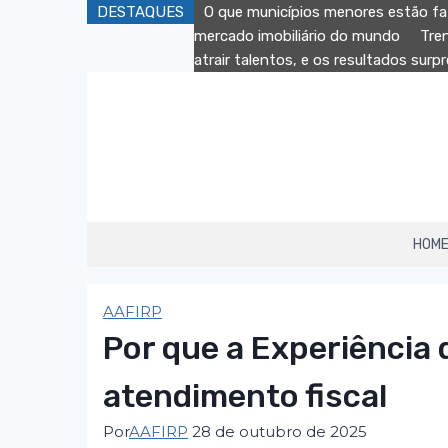
Pular
DESTAQUES
O que municípios menores estão fa
para
mercado imobiliário do mundo
Tre
o
atrair talentos, e os resultados sur
Conteúdo
HOM
AAFIRP
Por que a Experiência 
atendimento fiscal
Por
AAFIRP
28 de outubro de 2025