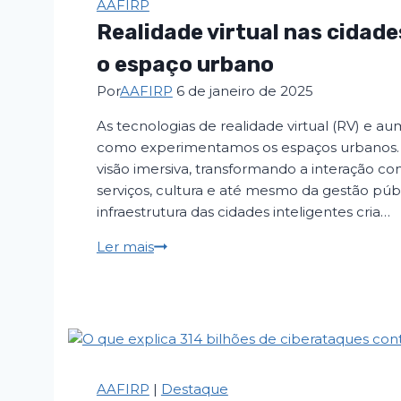
AAFIRP
Realidade virtual nas cidade
o espaço urbano
Por
AAFIRP
6 de janeiro de 2025
As tecnologias de realidade virtual (RV) e 
como experimentamos os espaços urbanos. 
visão imersiva, transformando a interação c
serviços, cultura e até mesmo da gestão púb
infraestrutura das cidades inteligentes cria…
Realidade
Ler mais
virtual
nas
cidades:
nova
forma
de
AAFIRP
|
Destaque
interagir