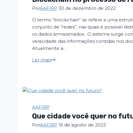
Brasil
Por
AAFIRP
30 de dezembro de 2022
em
O termo “blockchain” se refere a uma estrut
6
conjunto de “redes”, nas quais é possível dis
meses
os dados armazenados. O sistema surge com
veracidade das informações contidas nos doc
Atualmente a…
Blockchain
Ler mais
no
processo
de
registro
de
propriedades
AAFIRP
Que cidade você quer no fut
Por
AAFIRP
16 de agosto de 2022