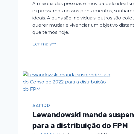
A maioria das pessoas é movida pelo ideal
expressamos nossos pensamentos, sonhamos
ideais. Alguns são individuais, outros são co
querer mudar e vivenciar um objetivo dista
que temos hoje….
Que
Ler mais
cidade
você
quer
no
futuro?
AAFIRP
Lewandowski manda suspend
para a distribuição do FPM