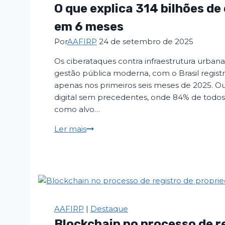
O que explica 314 bilhões de
com
o
em 6 meses
espaço
Por
AAFIRP
24 de setembro de 2025
urbano
Os ciberataques contra infraestrutura urba
gestão pública moderna, com o Brasil registr
apenas nos primeiros seis meses de 2025. O
digital sem precedentes, onde 84% de todos
como alvo…
O
Ler mais
que
explica
314
bilhões
de
ciberataques
AAFIRP
|
Destaque
contra
Blockchain no processo de r
o