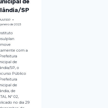
nicipal de
rlândia/SP
AAFIRP
e janeiro de 2023
nstituto
sulplan
omove
tamente com a
Prefeitura
icipal de
ândia/SP, o
curso Público
Prefeitura
icipal de
ândia, de
TAL Nº 02,
licado no dia 29