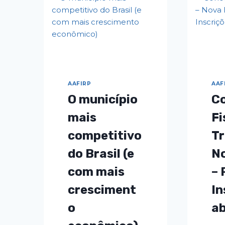
PESSOAS
AO
REDOR
DO
MUNDO
AAFIRP
AAF
O município
C
mais
Fi
competitivo
Tr
do Brasil (e
N
com mais
– 
cresciment
In
o
a