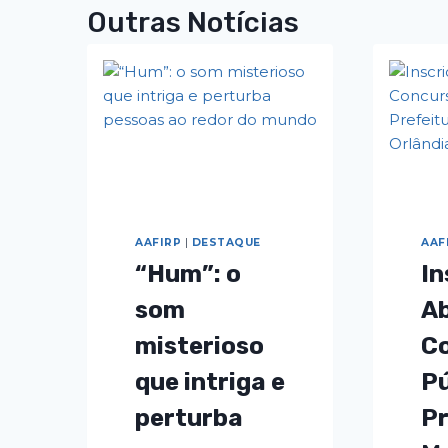
Outras Notícias
AAFIRP
|
DESTAQUE
AAF
“Hum”: o
In
som
Ab
misterioso
C
que intriga e
Pú
perturba
Pr