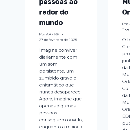
pessoas ao
Mu
redor do
O
mundo
Por
11 d
Por
AAFIRP
O I
27 de fevereiro de 2025
Con
Imagine conviver
pr
diariamente com
jun
um som
da 
persistente, um
Mun
zumbido grave e
Orl
enigmático que
Con
nunca desaparece.
da 
Agora, imagine que
Mun
apenas algumas
Orl
pessoas
EDI
conseguem ouvi-lo,
pub
enquanto a maioria