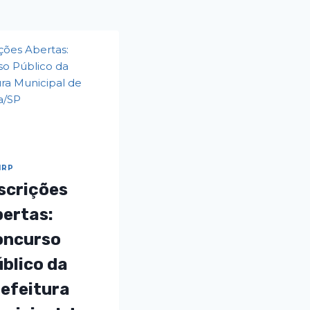
IRP
scrições
ertas:
oncurso
blico da
efeitura