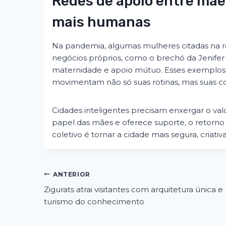
Redes de apoio entre mãe
mais humanas
Na pandemia, algumas mulheres citadas na re
negócios próprios, como o brechó da Jenife
maternidade e apoio mútuo. Esses exemplos
movimentam não só suas rotinas, mas suas co
Cidades inteligentes precisam enxergar o va
papel das mães e oferece suporte, o retorno
coletivo é tornar a cidade mais segura, criativa
Navegação
ANTERIOR
Zigurats atrai visitantes com arquitetura única e
de
turismo do conhecimento
Post