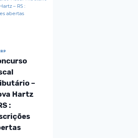
IRP
oncurso
scal
ibutário –
ova Hartz
RS :
scrições
bertas