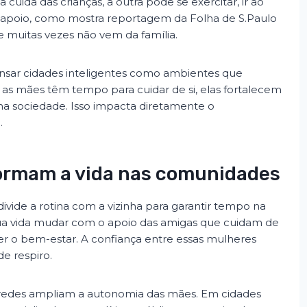
 cuida das crianças, a outra pode se exercitar, ir ao
 apoio, como mostra reportagem da Folha de S.Paulo
e muitas vezes não vem da família.
nsar cidades inteligentes como ambientes que
 as mães têm tempo para cuidar de si, elas fortalecem
na sociedade. Isso impacta diretamente o
.
ormam a vida nas comunidades
vide a rotina com a vizinha para garantir tempo na
sua vida mudar com o apoio das amigas que cuidam de
ter o bem-estar. A confiança entre essas mulheres
 respiro.
s redes ampliam a autonomia das mães. Em cidades