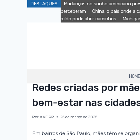
Pular
DESTAQUES
Mudanças no sonho americano pres
para
perceberam
China: o país onde a 
o
ruído pode abrir caminhos
Michiga
Conteúdo
HOM
AAFIRP
|
DESTAQUE
Redes criadas por mãe
bem-estar nas cidade
Por
AAFIRP
25 de março de 2025
Em bairros de São Paulo, mães têm se organiz