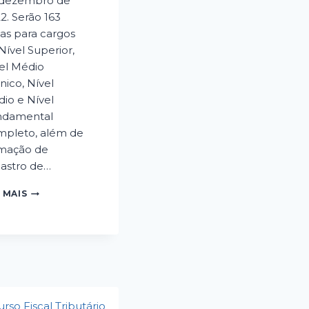
 dezembro de
2. Serão 163
as para cargos
Nível Superior,
el Médio
nico, Nível
io e Nível
ndamental
pleto, além de
mação de
astro de…
INSCRIÇÕES
 MAIS
ABERTAS:
CONCURSO
PÚBLICO
DA
PREFEITURA
MUNICIPAL
DE
ORLÂNDIA/SP