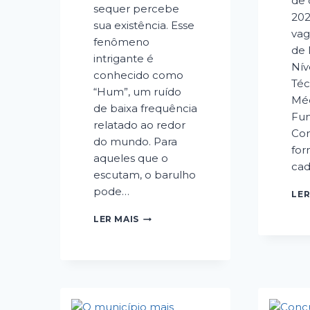
de
sequer percebe
202
sua existência. Esse
vag
fenômeno
de 
intrigante é
Nív
conhecido como
Téc
“Hum”, um ruído
Méd
de baixa frequência
Fu
relatado ao redor
Com
do mundo. Para
for
aqueles que o
cad
escutam, o barulho
pode…
LER
“HUM”:
LER MAIS
O
SOM
MISTERIOSO
QUE
INTRIGA
E
PERTURBA