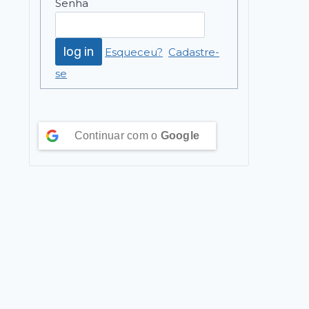
Senha
Esqueceu?
Cadastre-
se
Continuar com o
Google