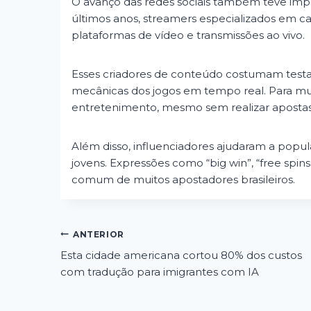
O avanço das redes sociais também teve impa
últimos anos, streamers especializados em ca
plataformas de vídeo e transmissões ao vivo.
Esses criadores de conteúdo costumam testa
mecânicas dos jogos em tempo real. Para muito
entretenimento, mesmo sem realizar apostas
Além disso, influenciadores ajudaram a popula
jovens. Expressões como “big win”, “free spins
comum de muitos apostadores brasileiros.
ANTERIOR
Esta cidade americana cortou 80% dos custos
com tradução para imigrantes com IA