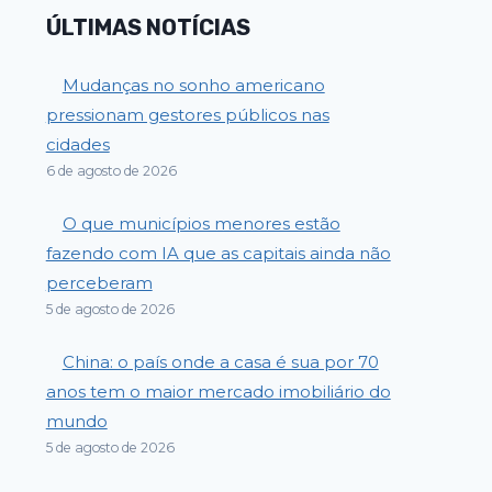
ÚLTIMAS NOTÍCIAS
Mudanças no sonho americano
pressionam gestores públicos nas
cidades
6 de agosto de 2026
O que municípios menores estão
fazendo com IA que as capitais ainda não
perceberam
5 de agosto de 2026
China: o país onde a casa é sua por 70
anos tem o maior mercado imobiliário do
mundo
5 de agosto de 2026