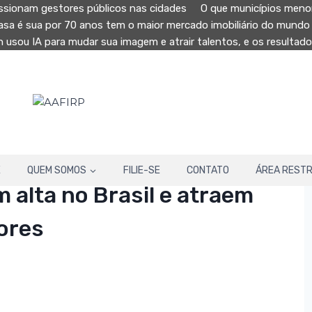
sionam gestores públicos nas cidades
O que municípios menor
casa é sua por 70 anos tem o maior mercado imobiliário do mundo
n usou IA para mudar sua imagem e atrair talentos, e os resulta
E
QUEM SOMOS
FILIE-SE
CONTATO
ÁREA RESTR
 alta no Brasil e atraem
ores