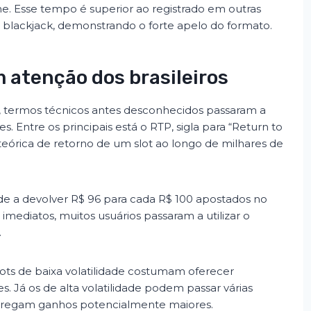
ne. Esse tempo é superior ao registrado em outras
e blackjack, demonstrando o forte apelo do formato.
 atenção dos brasileiros
 termos técnicos antes desconhecidos passaram a
s. Entre os principais está o RTP, sigla para “Return to
teórica de retorno de um slot ao longo de milhares de
 a devolver R$ 96 para cada R$ 100 apostados no
mediatos, muitos usuários passaram a utilizar o
.
lots de baixa volatilidade costumam oferecer
Já os de alta volatilidade podem passar várias
tregam ganhos potencialmente maiores.