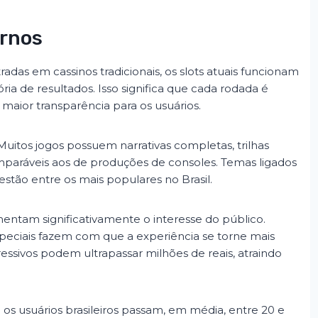
ernos
radas em cassinos tradicionais, os slots atuais funcionam
ia de resultados. Isso significa que cada rodada é
maior transparência para os usuários.
Muitos jogos possuem narrativas completas, trilhas
omparáveis aos de produções de consoles. Temas ligados
estão entre os mais populares no Brasil.
ntam significativamente o interesse do público.
speciais fazem com que a experiência se torne mais
ressivos podem ultrapassar milhões de reais, atraindo
 os usuários brasileiros passam, em média, entre 20 e