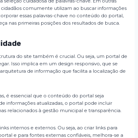
 a seleção cuidadosa de palavras-chave. Em outras
 os cidadãos comumente utilizam ao buscar informações
corporar essas palavras-chave no conteúdo do portal,
ça nas primeiras posições dos resultados de busca.
lidade
trutura do site também é crucial. Ou seja, um portal de
vegar. Isso implica em um design responsivo, que se
rquitetura de informação que facilita a localização de
s, é essencial que o conteúdo do portal seja
e informações atualizadas, o portal pode incluir
mas relacionados à gestão municipal e transparência.
ks internos e externos. Ou seja, ao criar links para
ortal e para fontes externas confiáveis, melhora-se a