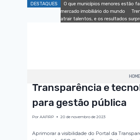
Pular
DESTAQUES
O que municípios menores estão fa
para
mercado imobiliário do mundo
Tre
o
atrair talentos, e os resultados sur
Conteúdo
HOM
AAFIRP
|
DESTAQUE
Transparência e tecno
para gestão pública
Por
AAFIRP
20 de novembro de 2023
Aprimorar a visibilidade do Portal da Transp