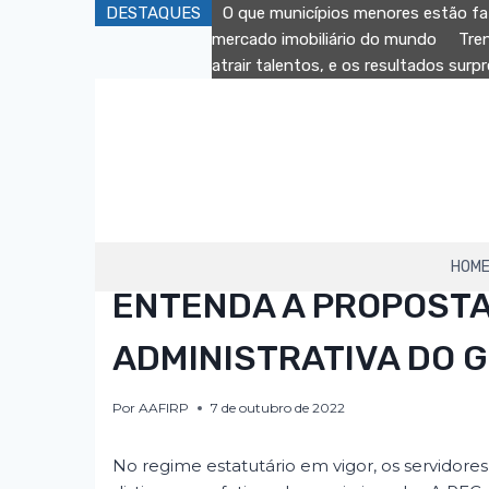
Pular
DESTAQUES
O que municípios menores estão fa
para
mercado imobiliário do mundo
Tre
o
atrair talentos, e os resultados sur
Conteúdo
HOM
AAFIRP
ENTENDA A PROPOSTA
ADMINISTRATIVA DO 
Por
AAFIRP
7 de outubro de 2022
No regime estatutário em vigor, os servidores