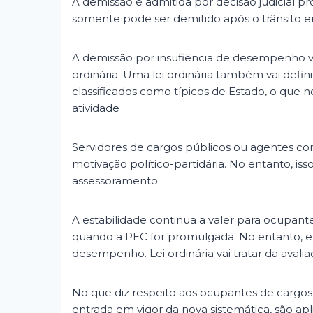
A demissão é admitida por decisão judicial pr
somente pode ser demitido após o trânsito 
A demissão por insufiência de desempenho va
ordinária. Uma lei ordinária também vai defi
classificados como típicos de Estado, o que 
atividade
Servidores de cargos públicos ou agentes co
motivação político-partidária. No entanto, iss
assessoramento
A estabilidade continua a valer para ocupant
quando a PEC for promulgada. No entanto, el
desempenho. Lei ordinária vai tratar da ava
No que diz respeito aos ocupantes de cargos
entrada em vigor da nova sistemática, são apli