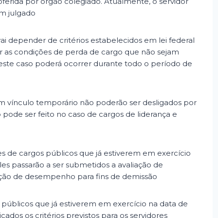
oferida por órgão colegiado. Atualmente, o servidor
em julgado
i depender de critérios estabelecidos em lei federal
nir as condições de perda de cargo que não sejam
neste caso poderá ocorrer durante todo o período de
m vínculo temporário não poderão ser desligados por
o pode ser feito no caso de cargos de liderança e
es de cargos públicos que já estiverem em exercício
es passarão a ser submetidos a avaliação de
liação de desempenho para fins de demissão
 públicos que já estiverem em exercício na data de
cados os critérios previstos para os servidores