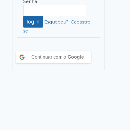
Senha
Esqueceu?
Cadastre-
se
Continuar com o
Google