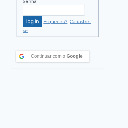
Senha
Esqueceu?
Cadastre-
se
Continuar com o
Google