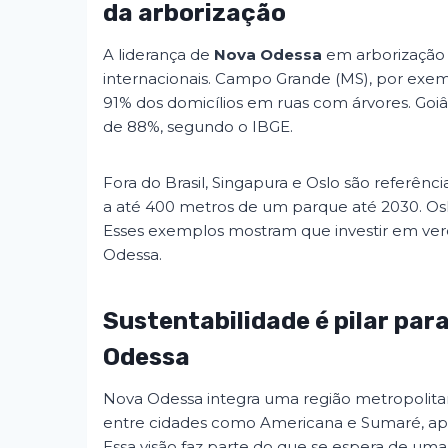
da arborização
A liderança de
Nova Odessa
em arborização s
internacionais. Campo Grande (MS), por exemp
91% dos domicílios em ruas com árvores. Go
de 88%, segundo o IBGE.
Fora do Brasil, Singapura e Oslo são referên
a até 400 metros de um parque até 2030. Osl
Esses exemplos mostram que investir em ver
Odessa.
Sustentabilidade é pilar par
Odessa
Nova Odessa integra uma região metropolitan
entre cidades como Americana e Sumaré, apost
Essa visão faz parte do que se espera de uma