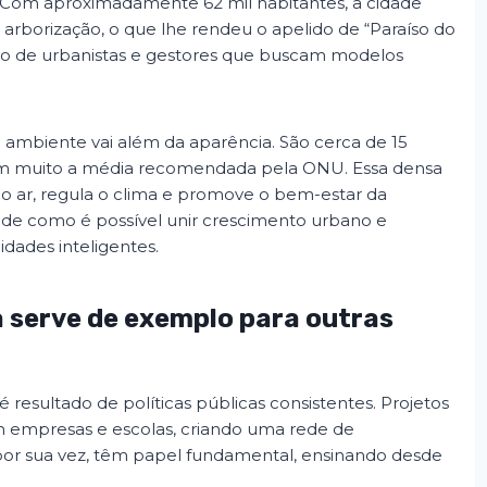
. Com aproximadamente 62 mil habitantes, a cidade
 arborização, o que lhe rendeu o apelido de “Paraíso do
nção de urbanistas e gestores que buscam modelos
mbiente vai além da aparência. São cerca de 15
em muito a média recomendada pela ONU. Essa densa
do ar, regula o clima e promove o bem-estar da
de como é possível unir crescimento urbano e
idades inteligentes.
 serve de exemplo para outras
esultado de políticas públicas consistentes. Projetos
 empresas e escolas, criando uma rede de
 por sua vez, têm papel fundamental, ensinando desde