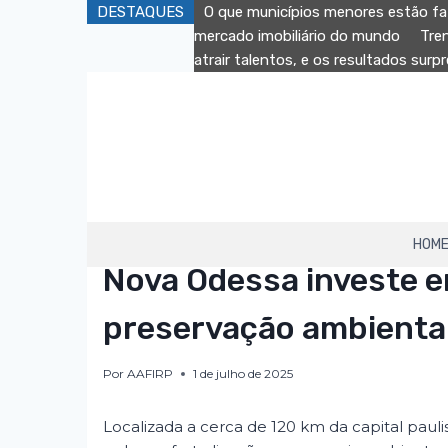
Pular
DESTAQUES
O que municípios menores estão fa
para
mercado imobiliário do mundo
Tre
o
atrair talentos, e os resultados sur
Conteúdo
HOM
AAFIRP
|
DESTAQUE
Nova Odessa investe em
preservação ambiental 
Por
AAFIRP
1 de julho de 2025
Localizada a cerca de 120 km da capital pauli