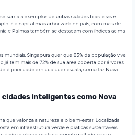
e soma a exemplos de outras cidades brasileiras e
lo, é a capital mais arborizada do país, com mais de
iânia e Palmas também se destacam com índices acima
cias mundiais. Singapura quer que 85% da população viva
o já tem mais de 72% de sua área coberta por árvores.
de é prioridade em qualquer escala, como faz Nova
a cidades inteligentes como Nova
a que valoriza a natureza e o bem-estar. Localizada
a em infraestrutura verde e práticas sustentáveis.
 cidade inteligente: planejamento voltado para o