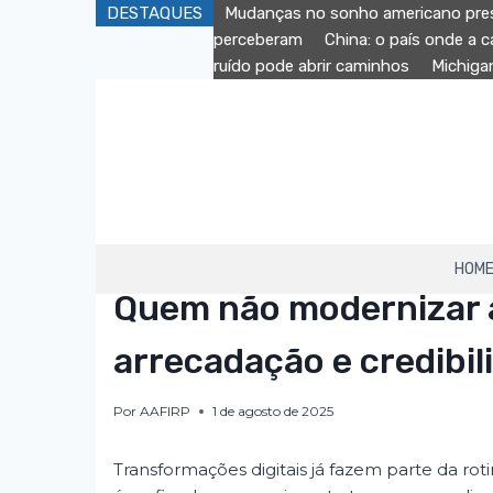
DESTAQUES
Mudanças no sonho americano pres
perceberam
China: o país onde a 
ruído pode abrir caminhos
Michiga
HOM
AAFIRP
|
DESTAQUE
Quem não modernizar a 
arrecadação e credibil
Por
AAFIRP
1 de agosto de 2025
Transformações digitais já fazem parte da rot