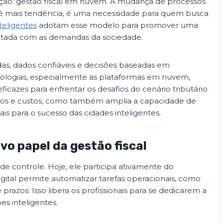
eção: gestão fiscal em nuvem. A mudança de processos
 é mais tendência, é uma necessidade para quem busca
teligentes
adotam esse modelo para promover uma
ectada com as demandas da sociedade.
das, dados confiáveis e decisões baseadas em
nologias, especialmente as plataformas em nuvem,
cazes para enfrentar os desafios do cenário tributário
erros e custos, como também amplia a capacidade de
ais para o sucesso das cidades inteligentes.
vo papel da gestão fiscal
de controle. Hoje, ele participa ativamente do
gital permite automatizar tarefas operacionais, como
 prazos. Isso libera os profissionais para se dedicarem a
es inteligentes.