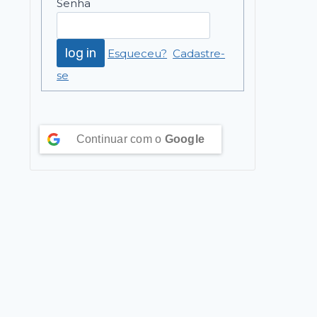
Senha
Esqueceu?
Cadastre-
se
Continuar com o
Google