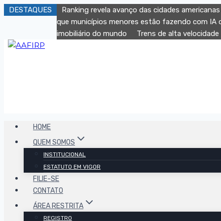
DESTAQUES
Ranking revela avanço das cidades americanas 
que municípios menores estão fazendo com IA q
imobiliário do mundo
Trens de alta velocidade
HOME
QUEM SOMOS
INSTITUCIONAL
ESTATUTO EM VIGOR
FILIE-SE
CONTATO
ÁREA RESTRITA
REGISTRO