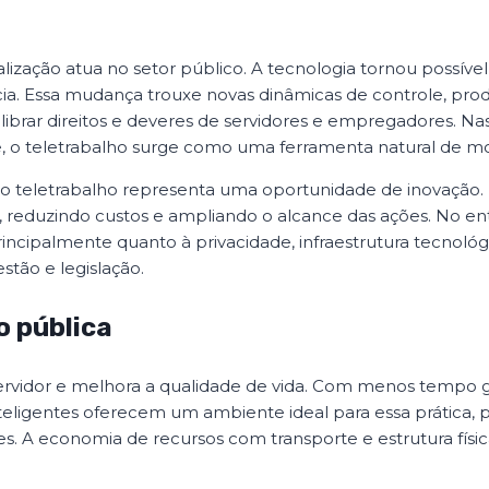
ização atua no setor público. A tecnologia tornou possível
a. Essa mudança trouxe novas dinâmicas de controle, produ
brar direitos e deveres de servidores e empregadores. Na
de, o teletrabalho surge como uma ferramenta natural de m
 o teletrabalho representa uma oportunidade de inovação. 
, reduzindo custos e ampliando o alcance das ações. No e
ncipalmente quanto à privacidade, infraestrutura tecnológi
stão e legislação.
o pública
 servidor e melhora a qualidade de vida. Com menos tempo
teligentes oferecem um ambiente ideal para essa prática, p
es. A economia de recursos com transporte e estrutura fís