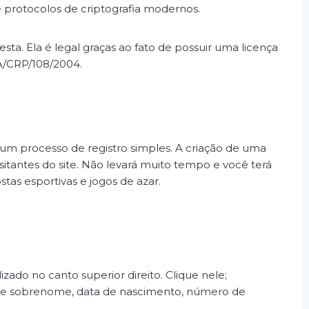
de protocolos de criptografia modernos.
a. Ela é legal graças ao fato de possuir uma licença
A/CRP/108/2004.
 um processo de registro simples. A criação de uma
isitantes do site. Não levará muito tempo e você terá
stas esportivas e jogos de azar.
izado no canto superior direito. Clique nele;
me e sobrenome, data de nascimento, número de