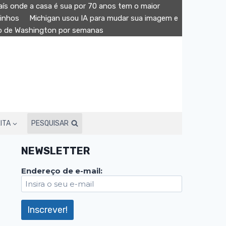
aís onde a casa é sua por 70 anos tem o maior
minhos
Michigan usou IA para mudar sua imagem e
ão de Washington por semanas
ITA
PESQUISAR
NEWSLETTER
Endereço de e-mail: