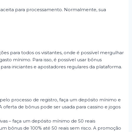
rá aceita para processamento. Normalmente, sua
es para todos os visitantes, onde é possível mergulhar
sto mínimo. Para isso, é possível usar bônus
s para iniciantes e apostadores regulares da plataforma.
 pelo processo de registro, faça um depósito mínimo e
A oferta de bônus pode ser usada para cassino e jogos
vas – faça um depósito mínimo de 50 reais
um bônus de 100% até 50 reais sem risco. A promoção