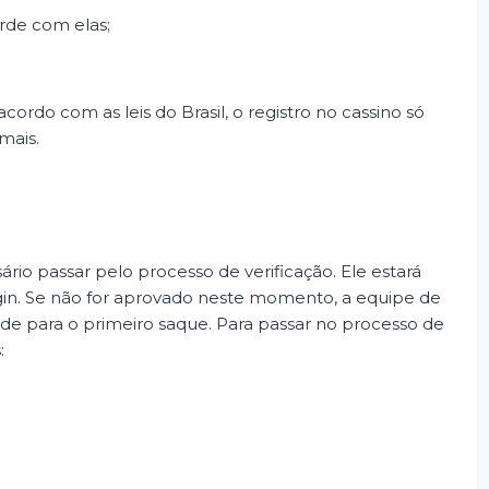
orde com elas;
ordo com as leis do Brasil, o registro no cassino só
mais.
ário passar pelo processo de verificação. Ele estará
gin. Se não for aprovado neste momento, a equipe de
idade para o primeiro saque. Para passar no processo de
: