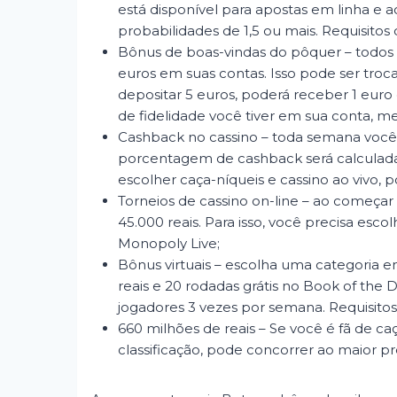
está disponível para apostas em linha e 
probabilidades de 1,5 ou mais. Requisitos 
Bônus de boas-vindas do pôquer – todos
euros em suas contas. Isso pode ser troc
depositar 5 euros, poderá receber 1 euro
de fidelidade você tiver em sua conta, m
Cashback no cassino – toda semana você
porcentagem de cashback será calculada
escolher caça-níqueis e cassino ao vivo, 
Torneios de cassino on-line – ao começar
45.000 reais. Para isso, você precisa esc
Monopoly Live;
Bônus virtuais – escolha uma categoria e
reais e 20 rodadas grátis no Book of the 
jogadores 3 vezes por semana. Requisitos
660 milhões de reais – Se você é fã de c
classificação, pode concorrer ao maior p