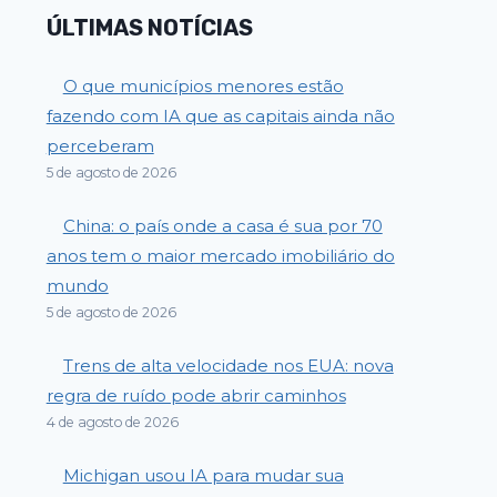
ÚLTIMAS NOTÍCIAS
O que municípios menores estão
fazendo com IA que as capitais ainda não
perceberam
5 de agosto de 2026
China: o país onde a casa é sua por 70
anos tem o maior mercado imobiliário do
mundo
5 de agosto de 2026
Trens de alta velocidade nos EUA: nova
regra de ruído pode abrir caminhos
4 de agosto de 2026
Michigan usou IA para mudar sua