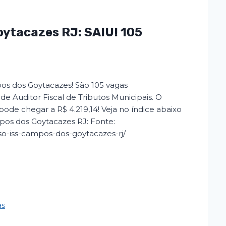
ytacazes RJ: SAIU! 105
os dos Goytacazes! São 105 vagas
de Auditor Fiscal de Tributos Municipais. O
pode chegar a R$ 4.219,14! Veja no índice abaixo
pos dos Goytacazes RJ: Fonte:
so-iss-campos-dos-goytacazes-rj/