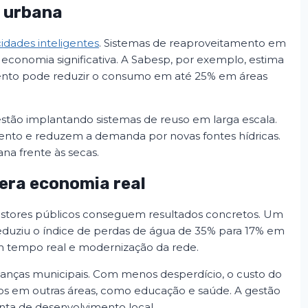
 urbana
cidades inteligentes
. Sistemas de reaproveitamento em
m economia significativa. A Sabesp, por exemplo, estima
ento pode reduzir o consumo em até 25% em áreas
 estão implantando sistemas de reuso em larga escala.
mento e reduzem a demanda por novas fontes hídricas.
ana frente às secas.
gera economia real
gestores públicos conseguem resultados concretos. Um
reduziu o índice de perdas de água de 35% para 17% em
em tempo real e modernização da rede.
nanças municipais. Com menos desperdício, o custo do
ursos em outras áreas, como educação e saúde. A gestão
nta de desenvolvimento local.